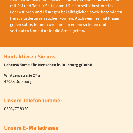
mit Rat und Tat zur Seite, damit Sie ein selbstbestimmtes
Leben führen und Lösungen bei alltäglichen sowie besonderen
Herausforderungen suchen können. Auch wenn es mal Krisen
geben sollte, können wir Ihnen in einem sicheren und
vertrauten Umfeld unter die Arme greifen.
Kontaktieren Sie uns
LebensRäume Für Menschen in Duisburg gGmbH
Wintgensstraße 27 a
47058 Duisburg
Unsere Telefonnummer
02 03 / 77 83 30
Unsere E-Mailadresse